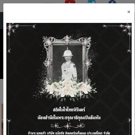
TH
EN
: (66) 038-955856
:
×
(66) 038-955712
รับประกันยาง